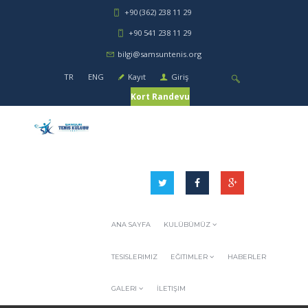
+90 (362) 238 11 29
+90 541 238 11 29
bilgi@samsuntenis.org
TR
ENG
Kayıt
Giriş
Kort Randevu
ANA SAYFA
KULÜBÜMÜZ
TESISLERIMIZ
EĞITIMLER
HABERLER
GALERI
İLETIŞIM