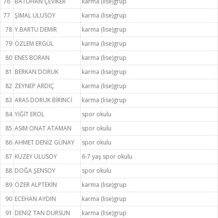
76
BATUHAN ÇEVİKER
karma (lise)grup
77
ŞİMAL ULUSOY
karma (lise)grup
78
Y.BARTU DEMİR
karma (lise)grup
79
ÖZLEM ERGÜL
karma (lise)grup
80
ENES BORAN
karma (lise)grup
81
BERKAN DORUK
karma (lise)grup
82
ZEYNEP ARDIÇ
karma (lise)grup
83
ARAS DORUK BİRİNCİ
karma (lise)grup
84
YİĞİT EROL
spor okulu
85
ASIM ONAT ATAMAN
spor okulu
86
AHMET DENİZ GÜNAY
spor okulu
87
KUZEY ULUSOY
6-7 yaş spor okulu
88
DOĞA ŞENSOY
spor okulu
89
ÖZER ALPTEKİN
karma (lise)grup
90
ECEHAN AYDIN
karma (lise)grup
91
DENİZ TAN DURSUN
karma (lise)grup