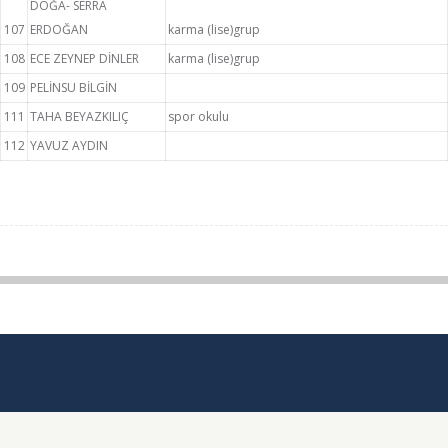
DOĞA- SERRA
107
ERDOĞAN
karma (lise)grup
108
ECE ZEYNEP DİNLER
karma (lise)grup
109
PELİNSU BİLGİN
111
TAHA BEYAZKILIÇ
spor okulu
112
YAVUZ AYDIN