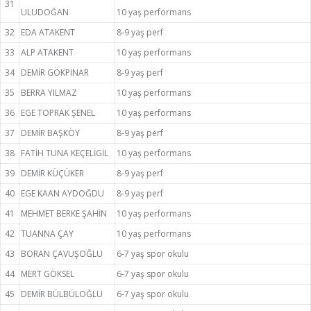
31
ULUDOĞAN
10 yaş performans
32
EDA ATAKENT
8-9 yaş perf
33
ALP ATAKENT
10 yaş performans
34
DEMİR GÖKPINAR
8-9 yaş perf
35
BERRA YILMAZ
10 yaş performans
36
EGE TOPRAK ŞENEL
10 yaş performans
37
DEMİR BAŞKÖY
8-9 yaş perf
38
FATİH TUNA KEÇELİGİL
10 yaş performans
39
DEMİR KÜÇÜKER
8-9 yaş perf
40
EGE KAAN AYDOĞDU
8-9 yaş perf
41
MEHMET BERKE ŞAHİN
10 yaş performans
42
TUANNA ÇAY
10 yaş performans
43
BORAN ÇAVUŞOĞLU
6-7 yaş spor okulu
44
MERT GÖKSEL
6-7 yaş spor okulu
45
DEMİR BÜLBÜLOĞLU
6-7 yaş spor okulu