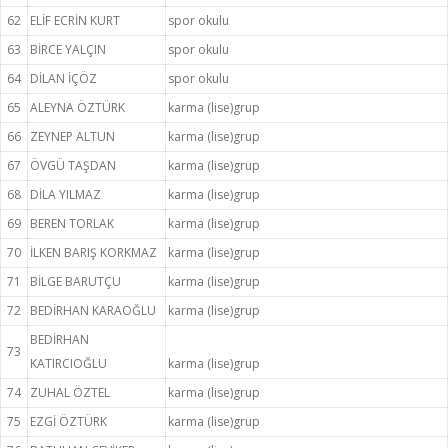
62
ELİF ECRİN KURT
spor okulu
63
BİRCE YALÇIN
spor okulu
64
DİLAN İÇÖZ
spor okulu
65
ALEYNA ÖZTÜRK
karma (lise)grup
66
ZEYNEP ALTUN
karma (lise)grup
67
ÖVGÜ TAŞDAN
karma (lise)grup
68
DİLA YILMAZ
karma (lise)grup
69
BEREN TORLAK
karma (lise)grup
70
İLKEN BARIŞ KORKMAZ
karma (lise)grup
71
BİLGE BARUTÇU
karma (lise)grup
72
BEDİRHAN KARAOĞLU
karma (lise)grup
BEDİRHAN
73
KATIRCIOĞLU
karma (lise)grup
74
ZUHAL ÖZTEL
karma (lise)grup
75
EZGİ ÖZTÜRK
karma (lise)grup