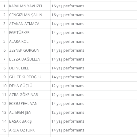
1
KARAHAN YAVUZEL
16 yaş performans
2
CENGİZHAN ŞAHİN
16 yaş performans
3
ATAKAN ATMACA
14 yaş performans
4
EGE TÜRKER
14 yaş performans
5
ALARA KOL
14 yaş performans
6
ZEYNEP GÖRGÜN
14 yaş performans
7
BEYZA DAĞDELEN
14 yaş performans
8
DEFNE EREL
14 yaş performans
9
GÜLCE KURTOĞLU
14 yaş performans
10
DEHA GÜÇLÜ
12 yaş performans
11
AZRA GÖKPINAR
12 yaş performans
12
ECESU PEHLİVAN
14 yaş performans
13
ALİ EREN ŞEN
12 yaş performans
14
BAŞAK BARIŞ
14 yaş performans
15
ARDA ÖZTÜRK
14 yaş performans