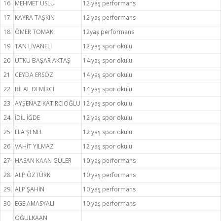
16
MEHMET USLU
12 yaş performans
17
KAYRA TAŞKIN
12 yaş performans
18
ÖMER TOMAK
12yaş performans
19
TAN LİVANELİ
12 yaş spor okulu
20
UTKU BAŞAR AKTAŞ
14 yaş spor okulu
21
CEYDA ERSÖZ
14 yaş spor okulu
22
BİLAL DEMİRCİ
14 yaş spor okulu
23
AYŞENAZ KATIRCIOĞLU
12 yaş spor okulu
24
İDİL İĞDE
12 yaş spor okulu
25
ELA ŞENEL
12 yaş spor okulu
26
VAHİT YILMAZ
12 yaş spor okulu
27
HASAN KAAN GÜLER
10 yaş performans
28
ALP ÖZTÜRK
10 yaş performans
29
ALP ŞAHİN
10 yaş performans
30
EGE AMASYALI
10 yaş performans
OĞULKAAN