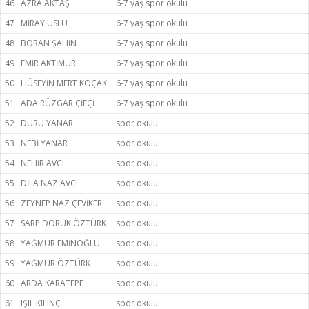
46
AZRA AKTAŞ
6-7 yaş spor okulu
47
MİRAY USLU
6-7 yaş spor okulu
48
BORAN ŞAHİN
6-7 yaş spor okulu
49
EMİR AKTİMUR
6-7 yaş spor okulu
50
HÜSEYİN MERT KOÇAK
6-7 yaş spor okulu
51
ADA RÜZGAR ÇİFÇİ
6-7 yaş spor okulu
52
DURU YANAR
spor okulu
53
NEBİ YANAR
spor okulu
54
NEHİR AVCI
spor okulu
55
DİLA NAZ AVCI
spor okulu
56
ZEYNEP NAZ ÇEVİKER
spor okulu
57
SARP DORUK ÖZTÜRK
spor okulu
58
YAĞMUR EMİNOĞLU
spor okulu
59
YAĞMUR ÖZTÜRK
spor okulu
60
ARDA KARATEPE
spor okulu
61
IŞIL KILINÇ
spor okulu