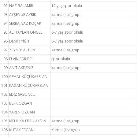
92
NAZ BALAMİR
12 yaş spor okulu
93
AYŞENUR AYRIK
karma (lise)grup
94
SERRA NAZ KOÇAK
karma (lise)grup
95
ALİ TAYLAN ÖNGEL
6-7 yaş spor okulu
96
DEMİR YİĞİT
6-7 yaş spor okulu
97
ZEYNEP ALTUN
karma (lise)grup
98
ELVİN EĞRİBEL
spor okulu
99
ANIT AKDENİZ
karma (lise)grup
100
CEMAL KÜÇÜKARSLAN
101
KAĞAN KÜÇÜKARSLAN
102
EDİZ SABUNCU
103
BERK ÖZGAN
104
YAREN ÖZGAN
105
MEHLİKA EBRU AYDIN
karma (lise)grup
106
KUTAY ERGANİ
Karma (lise)grup