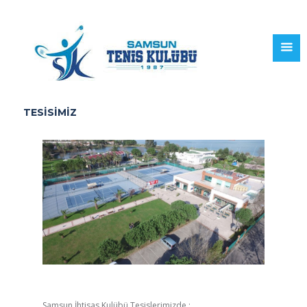
TESİSİMİZ
Samsun İhtisas Kulübü Tesislerimizde ;